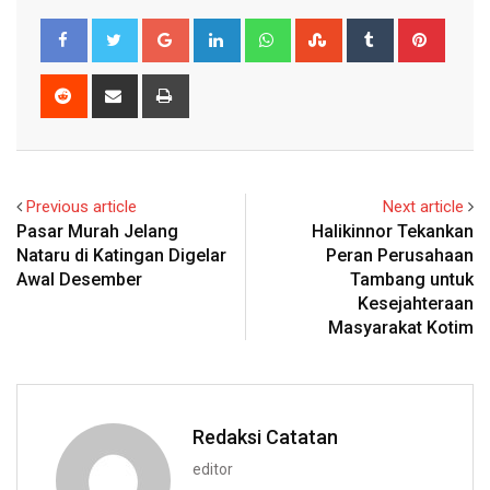
Google+
LinkedIn
Whatsapp
StumbleUpon
Tumblr
Pinter
Reddit
Share
Print
via
Email
Previous article
Next article
Pasar Murah Jelang
Halikinnor Tekankan
Nataru di Katingan Digelar
Peran Perusahaan
Awal Desember
Tambang untuk
Kesejahteraan
Masyarakat Kotim
Redaksi Catatan
editor