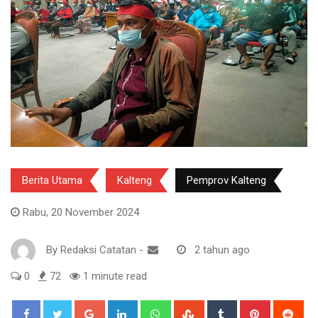
Berita Utama
Kalteng
Pemprov Kalteng
Rabu, 20 November 2024
By
Redaksi Catatan
-
2 tahun ago
0
72
1 minute read
Google+
LinkedIn
Whatsapp
StumbleUpon
Tumblr
Pinterest
Red