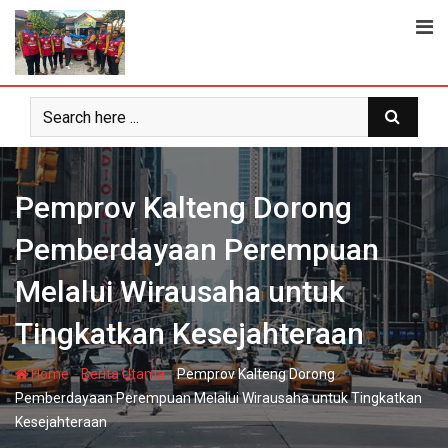
Skip
to
content
Pemprov Kalteng Dorong
Pemberdayaan Perempuan
Melalui Wirausaha untuk
Tingkatkan Kesejahteraan
-
-
Home
Berita Utama
Pemprov Kalteng Dorong
Pemberdayaan Perempuan Melalui Wirausaha untuk Tingkatkan
Kesejahteraan