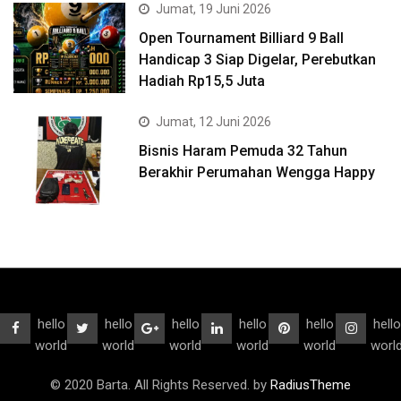
Jumat, 19 Juni 2026
Open Tournament Billiard 9 Ball
Handicap 3 Siap Digelar, Perebutkan
Hadiah Rp15,5 Juta
Jumat, 12 Juni 2026
Bisnis Haram Pemuda 32 Tahun
Berakhir Perumahan Wengga Happy
hello
hello
hello
hello
hello
hello
world
world
world
world
world
worl
© 2020 Barta. All Rights Reserved. by
RadiusTheme