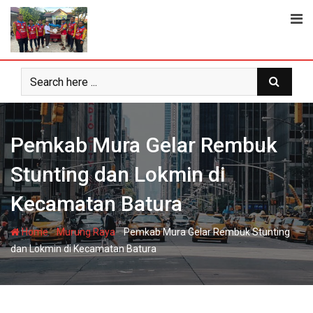
Skip
to
content
Pemkab Mura Gelar Rembuk
Stunting dan Lokmin di
Kecamatan Batura
-
-
Home
Murung Raya
Pemkab Mura Gelar Rembuk Stunting
dan Lokmin di Kecamatan Batura