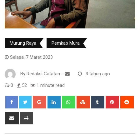
Murung Raya
Pemkab Mura
Selasa, 7 Maret 2023
By
Redaksi Catatan
-
3 tahun ago
0
52
1 minute read
Google+
LinkedIn
Whatsapp
StumbleUpon
Tumblr
Pinterest
Red
Share
Print
via
Email