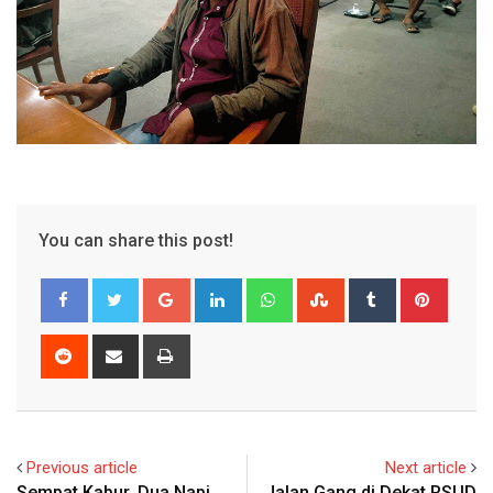
You can share this post!
Google+
LinkedIn
Whatsapp
StumbleUpon
Tumblr
Pinter
Reddit
Share
Print
via
Email
Previous article
Next article
Sempat Kabur, Dua Napi
Jalan Gang di Dekat RSUD