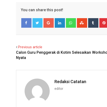
You can share this post!
Google+
LinkedIn
Whatsapp
StumbleUpo
Tumbl
Facebook
Twitter
Previous article
Calon Guru Penggerak di Kotim Selesaikan Worksho
Nyata
Redaksi Catatan
editor