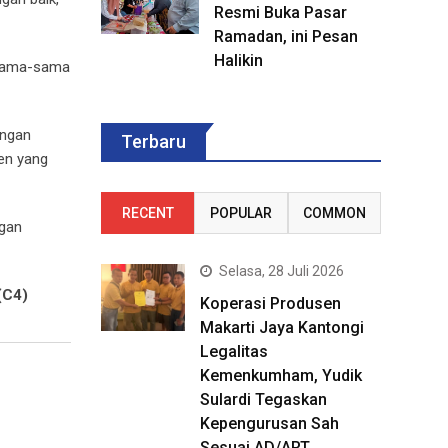
Resmi Buka Pasar
Ramadan, ini Pesan
Halikin
a sama-sama
angan
Terbaru
en yang
RECENT
POPULAR
COMMON
ngan
Selasa, 28 Juli 2026
(C4)
Koperasi Produsen
Makarti Jaya Kantongi
Legalitas
Kemenkumham, Yudik
Sulardi Tegaskan
Kepengurusan Sah
Sesuai AD/ART