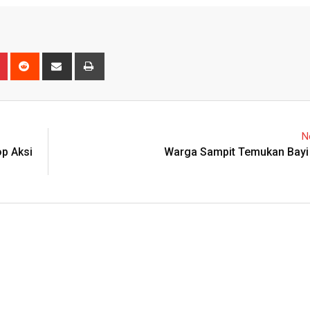
n
r
Pinterest
Reddit
Share
Print
via
Email
N
p Aksi
Warga Sampit Temukan Bayi 