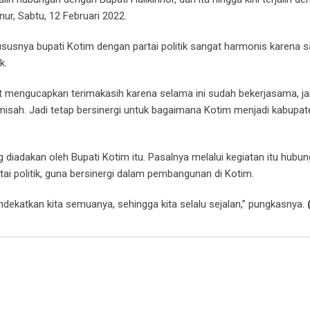
ur, Sabtu, 12 Februari 2022.
ususnya bupati Kotim dengan partai politik sangat harmonis karen
k.
ut mengucapkan terimakasih karena selama ini sudah bekerjasama, j
sah. Jadi tetap bersinergi untuk bagaimana Kotim menjadi kabupat
ng diadakan oleh Bupati Kotim itu. Pasalnya melalui kegiatan itu hubu
rtai politik, guna bersinergi dalam pembangunan di Kotim.
ndekatkan kita semuanya, sehingga kita selalu sejalan,” pungkasnya.