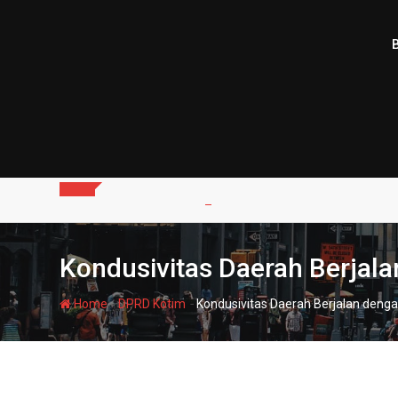
Skip
to
content
Kondusivitas Daerah Berjal
-
-
Home
DPRD Kotim
Kondusivitas Daerah Berjalan deng