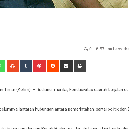
0
57
Less tha
edIn
Whatsapp
StumbleUpon
Tumblr
Pinterest
Reddit
Share
Print
via
Email
 Timur (Kotim), H Rudianur menilai, kondusivitas daerah berjalan d
elumnya lantaran hubungan antara pemerintahan, partai politik dan
n hubungan dengan Bupati Halikinnor, dan itu hingga kini terjalin de