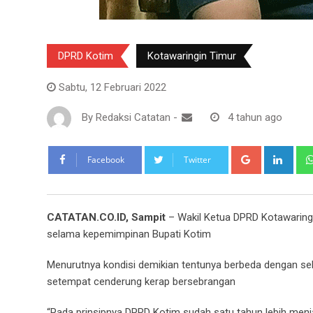
DPRD Kotim
Kotawaringin Timur
Sabtu, 12 Februari 2022
By
Redaksi Catatan
-
4 tahun ago
Google+
Link
Facebook
Twitter
CATATAN.CO.ID, Sampit
– Wakil Ketua DPRD Kotawaringin
selama kepemimpinan Bupati Kotim
Menurutnya kondisi demikian tentunya berbeda dengan seb
setempat cenderung kerap bersebrangan
“Pada prinsipnya DPRD Kotim sudah satu tahun lebih menjali