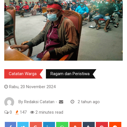
Catatan Warga
Ragam dan Peristiwa
Rabu, 20 November 2024
By
Redaksi Catatan
-
2 tahun ago
0
147
2 minutes read
Google+
LinkedIn
Whatsapp
StumbleUpon
Tumblr
Pinterest
Red