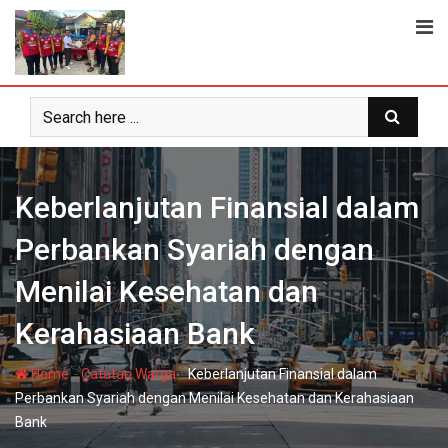
Skip
to
content
Keberlanjutan Finansial dalam
Perbankan Syariah dengan
Menilai Kesehatan dan
Kerahasiaan Bank
-
-
Home
Catatan Warga
Keberlanjutan Finansial dalam
Perbankan Syariah dengan Menilai Kesehatan dan Kerahasiaan
Bank