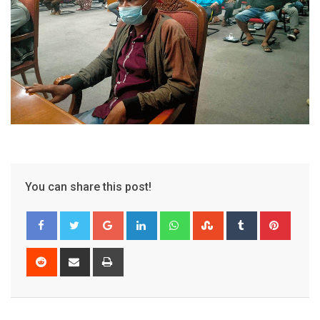
You can share this post!
Google+
LinkedIn
Whatsapp
StumbleUpon
Tumblr
Pinter
Reddit
Share
Print
via
Email