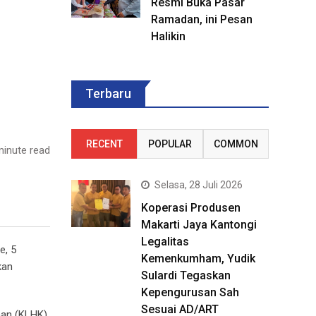
Resmi Buka Pasar
Ramadan, ini Pesan
Halikin
Terbaru
RECENT
POPULAR
COMMON
inute read
Selasa, 28 Juli 2026
Koperasi Produsen
Makarti Jaya Kantongi
Legalitas
e, 5
Kemenkumham, Yudik
kan
Sulardi Tegaskan
Kepengurusan Sah
Sesuai AD/ART
nan (KLHK)