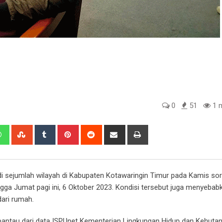
0
51
1 m
edIn
Whatsapp
StumbleUpon
Tumblr
Pinterest
Reddit
Share
Print
via
Email
i sejumlah wilayah di Kabupaten Kotawaringin Timur pada Kamis sor
ga Jumat pagi ini, 6 Oktober 2023. Kondisi tersebut juga menyebab
dari rumah.
pantau dari data ISPUnet Kementerian Lingkungan Hidup dan Kehuta