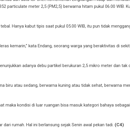
2 particulate meter 2,5 (PM2,5) berwarna hitam pukul 06.00 WIB. Ku
 tebal. Hanya kabut tipis saat pukul 05.00 WIB, itu pun tidak mengga
 deras kemarin,” kata Endang, seorang warga yang beraktivitas di sekit
nunjukkan adanya debu partikel berukuran 2,5 mikro meter dan tak 
rna biru atau sedang, berwarna kuning atau tidak sehat, berwarna me
ihat maka kondisi di luar ruangan bisa masuk kategori bahaya sebag
 dari rumah. Hal ini berlansung sejak Senin awal pekan tadi.
(C4)