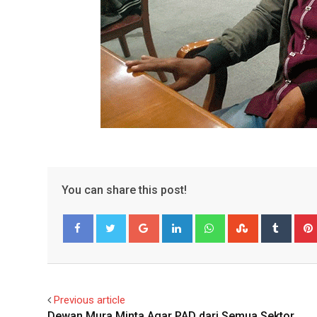
You can share this post!
Google+
LinkedIn
Whatsapp
StumbleUpo
Tumbl
Facebook
Twitter
Previous article
Dewan Mura Minta Agar PAD dari Semua Sektor