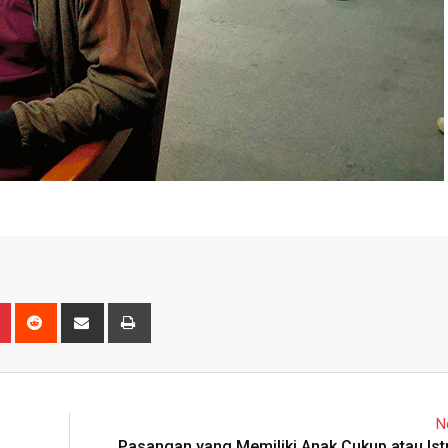
n
r
Pinterest
Reddit
Share
Print
via
Email
N
Pasangan yang Memiliki Anak Cukup atau Istr