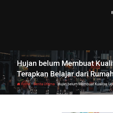
Skip
to
content
Hujan belum Membuat Kualit
Terapkan Belajar dari Ruma
-
-
Home
Berita Utama
Hujan belum Membuat Kualitas Uda