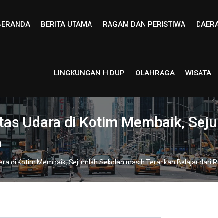
BERANDA
BERITA UTAMA
RAGAM DAN PERISTIWA
DAER
LINGKUNGAN HIDUP
OLAHRAGA
WISATA
as Udara di Kotim Membaik, Sej
h
ra di Kotim Membaik, Sejumlah Sekolah masih Terapkan Belajar dari