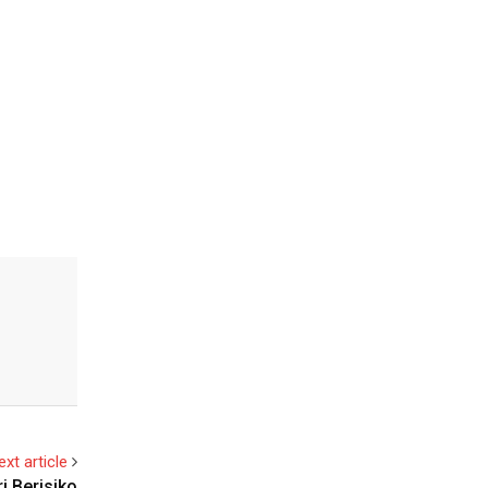
ext article
i Berisiko