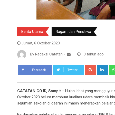
Berita Utama
Ragam dan Peristiwa
Jumat, 6 Oktober 2023
By
Redaksi Catatan
-
3 tahun ago
Google+
Link
Facebook
Twitter
CATATAN.CO.ID, Sampit
– Hujan lebat yang mengguyur d
Oktober 2023 belum membuat kualitas udara membaik hing
sejumlah sekolah di daerah ini masih menerapkan belajar 
Berdasarkan indeks standar pencemaran udara (ISPU) ter