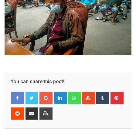
You can share this post!
Google+
LinkedIn
Whatsapp
StumbleUpon
Tumblr
Pinter
Reddit
Share
Print
via
Email