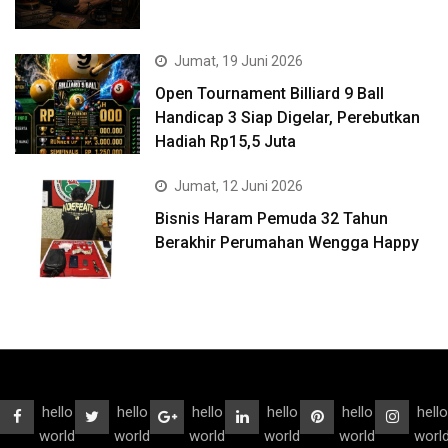
Jumat, 19 Juni 2026
Open Tournament Billiard 9 Ball
Handicap 3 Siap Digelar, Perebutkan
Hadiah Rp15,5 Juta
Jumat, 12 Juni 2026
Bisnis Haram Pemuda 32 Tahun
Berakhir Perumahan Wengga Happy
hello
hello
hello
hello
hello
hello
world
world
world
world
world
worl