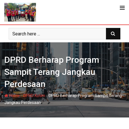
Skip
to
content
DPRD Berharap Program
Sampit Terang Jangkau
Perdesaan
-
-
Home
DPRD Kotim
DPRD Berharap Program Sampit Terang
Jangkau Perdesaan