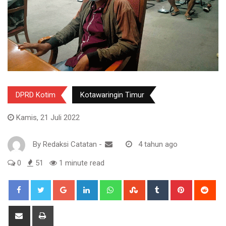
DPRD Kotim
Kotawaringin Timur
Kamis, 21 Juli 2022
By
Redaksi Catatan
-
4 tahun ago
0
51
1 minute read
Google+
LinkedIn
Whatsapp
StumbleUpon
Tumblr
Pinterest
Red
Share
Print
via