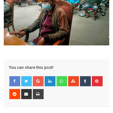
You can share this post!
Google+
LinkedIn
Whatsapp
StumbleUpon
Tumblr
Pinter
Reddit
Share
Print
via
Email