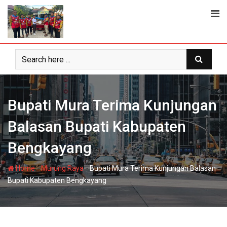
Skip
to
content
Bupati Mura Terima Kunjungan
Balasan Bupati Kabupaten
Bengkayang
-
-
Home
Murung Raya
Bupati Mura Terima Kunjungan Balasan
Bupati Kabupaten Bengkayang