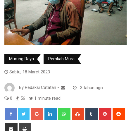
Murung Raya
Pemkab Mura
Sabtu, 18 Maret 2023
By
Redaksi Catatan
-
3 tahun ago
0
56
1 minute read
Google+
LinkedIn
Whatsapp
StumbleUpon
Tumblr
Pinterest
Red
Share
Print