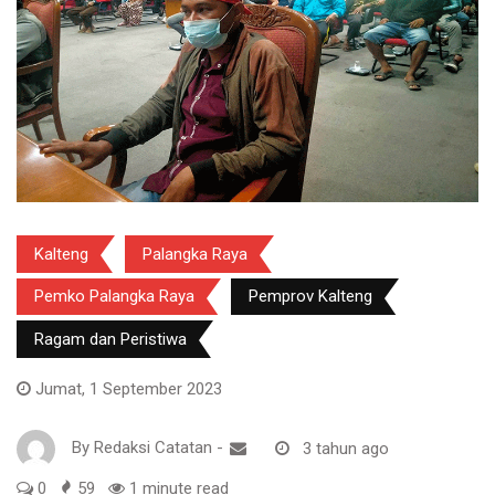
Kalteng
Palangka Raya
Pemko Palangka Raya
Pemprov Kalteng
Ragam dan Peristiwa
Jumat, 1 September 2023
By
Redaksi Catatan
-
3 tahun ago
0
59
1 minute read