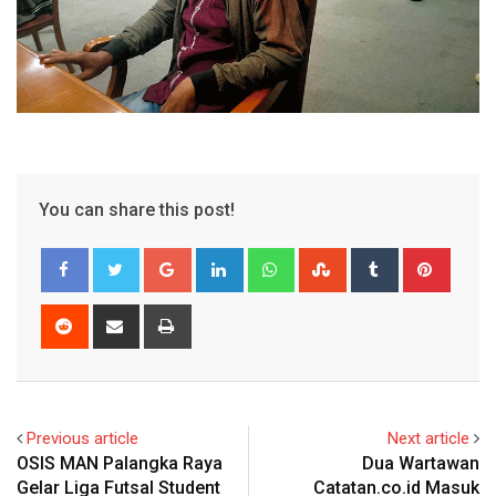
You can share this post!
Google+
LinkedIn
Whatsapp
StumbleUpon
Tumblr
Pinter
Reddit
Share
Print
via
Email
Previous article
Next article
OSIS MAN Palangka Raya
Dua Wartawan
Gelar Liga Futsal Student
Catatan.co.id Masuk