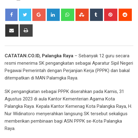
Google+
LinkedIn
Whatsapp
StumbleUpon
Tumblr
Pinterest
Red
Share
Print
via
Email
CATATAN.CO.ID, Palangka Raya
– Sebanyak 12 guru secara
resmi menerima SK pengangkatan sebagai Aparatur Sipil Negeri
Pegawai Pemerintah dengan Perjanjian Kerja (PPPK) dan bakal
ditempatkan di MAN Palamgka Raya.
SK pengangkatan sebagai PPPK diserahkan pada Kamis, 31
Agustus 2023 di aula Kantor Kementerian Agama Kota
Palangka Raya. Kepala Kantor Kemenag Kota Palangka Raya, H.
Nur Widinatoro menyerahkan langsung SK tersebut sekaligus
memberikan pembinaan bagi ASN PPPK se-Kota Palangka
Raya.