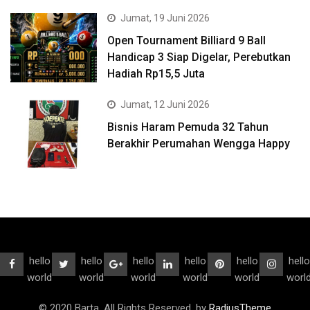
Jumat, 19 Juni 2026
Open Tournament Billiard 9 Ball
Handicap 3 Siap Digelar, Perebutkan
Hadiah Rp15,5 Juta
Jumat, 12 Juni 2026
Bisnis Haram Pemuda 32 Tahun
Berakhir Perumahan Wengga Happy
hello
hello
hello
hello
hello
hello
world
world
world
world
world
worl
© 2020 Barta. All Rights Reserved. by
RadiusTheme