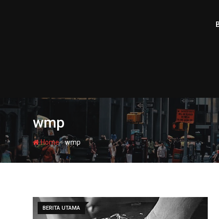
Skip
to
content
wmp
-
Home
wmp
BERITA UTAMA