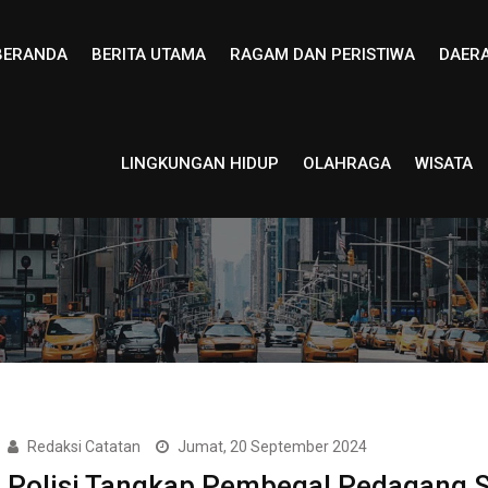
BERANDA
BERITA UTAMA
RAGAM DAN PERISTIWA
DAER
LINGKUNGAN HIDUP
OLAHRAGA
WISATA
Redaksi Catatan
Jumat, 20 September 2024
Polisi Tangkap Pembegal Pedagang 