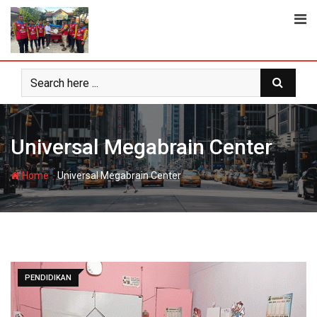
Skip
to
content
Universal Megabrain Center
-
Home
Universal Megabrain Center
PENDIDIKAN