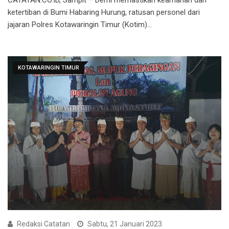
ketertiban di Bumi Habaring Hurung, ratusan personel dari
jajaran Polres Kotawaringin Timur (Kotim)…
KOTAWARINGIN TIMUR
Redaksi Catatan
Sabtu, 21 Januari 2023