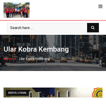
Skip
to
content
Ular Kobra Kembang
-
Home
Ular Kobra Kembang
BERITA UTAMA