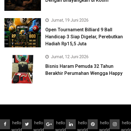
Dengan Bhayangkari di Kotim
Jumat, 19 Juni 2026
Open Tournament Billiard 9 Ball
Handicap 3 Siap Digelar, Perebutkan
Hadiah Rp15,5 Juta
Jumat, 12 Juni 2026
Bisnis Haram Pemuda 32 Tahun
Berakhir Perumahan Wengga Happy
hello
hello
hello
hello
hello
hello
world
world
world
world
world
worl