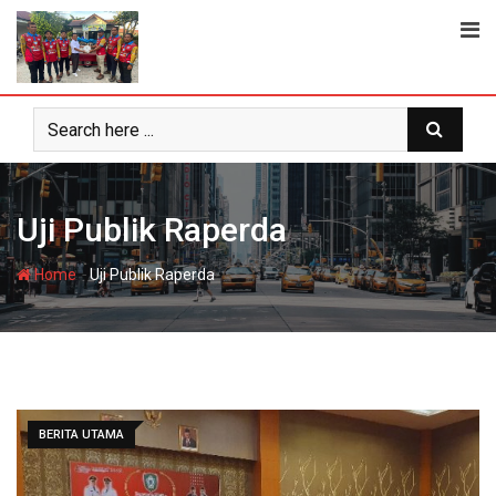
Skip
to
content
Uji Publik Raperda
-
Home
Uji Publik Raperda
BERITA UTAMA