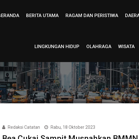
BERANDA
BERITA UTAMA
RAGAM DAN PERISTIWA
DAER
LINGKUNGAN HIDUP
OLAHRAGA
WISATA
Redaksi Catatan
Rabu, 18 Oktober 2023
Bea Cukai Sampit Musnahkan BMMN