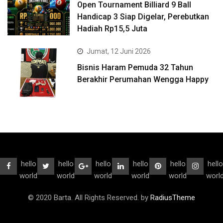
Open Tournament Billiard 9 Ball
Handicap 3 Siap Digelar, Perebutkan
Hadiah Rp15,5 Juta
Jumat, 12 Juni 2026
Bisnis Haram Pemuda 32 Tahun
Berakhir Perumahan Wengga Happy
hello
hello
hello
hello
hello
hello
world
world
world
world
world
worl
© 2020 Barta. All Rights Reserved. by
RadiusTheme