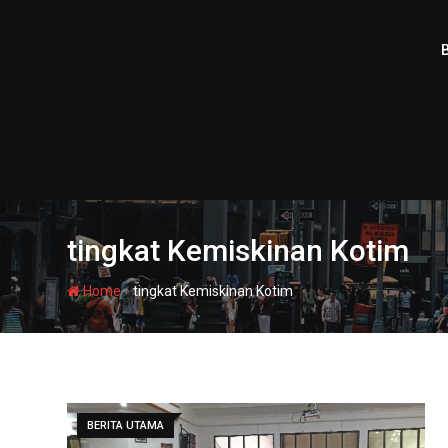
Skip
to
content
tingkat Kemiskinan Kotim
-
Home
tingkat Kemiskinan Kotim
BERITA UTAMA