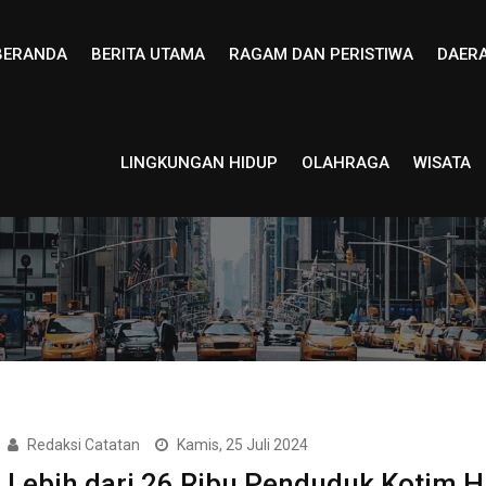
BERANDA
BERITA UTAMA
RAGAM DAN PERISTIWA
DAER
LINGKUNGAN HIDUP
OLAHRAGA
WISATA
Redaksi Catatan
Kamis, 25 Juli 2024
Lebih dari 26 Ribu Penduduk Kotim H