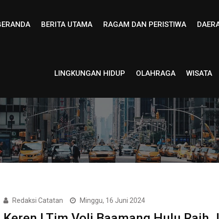
BERANDA
BERITA UTAMA
RAGAM DAN PERISTIWA
DAER
LINGKUNGAN HIDUP
OLAHRAGA
WISATA
Redaksi Catatan
Minggu, 16 Juni 2024
Keren ! Tim Voli Baamang Hulu Raih 