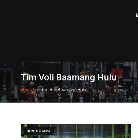
Skip
to
content
Tim Voli Baamang Hulu
-
Home
Tim Voli Baamang Hulu
BERITA UTAMA