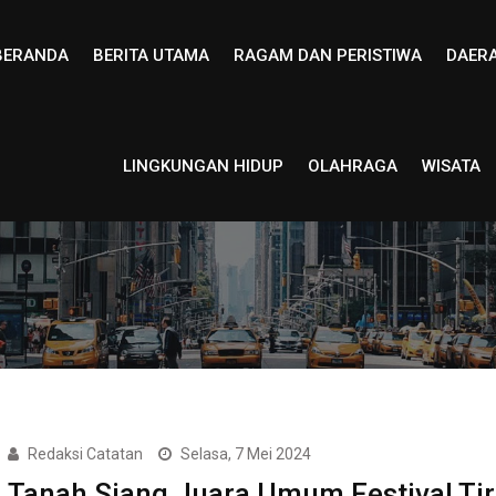
BERANDA
BERITA UTAMA
RAGAM DAN PERISTIWA
DAER
LINGKUNGAN HIDUP
OLAHRAGA
WISATA
Redaksi Catatan
Selasa, 7 Mei 2024
Tanah Siang Juara Umum Festival Tir