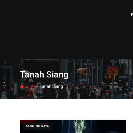
Skip
to
content
Tanah Siang
-
Home
Tanah Siang
MURUNG RAYA