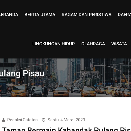
BERANDA
BERITA UTAMA
RAGAM DAN PERISTIWA
DAER
LINGKUNGAN HIDUP
OLAHRAGA
WISATA
lang Pisau
Redaksi Catatan
Sabtu, 4 Maret 2023
Taman Bermain Kahandak Pulang Pi