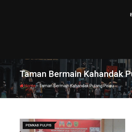
Skip
to
content
Taman Bermain Kahandak Pu
-
Home
Taman Bermain Kahandak Pulang Pisau
PEMKAB PULPIS