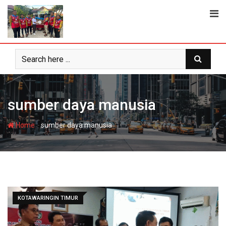
Skip
to
content
sumber daya manusia
-
Home
sumber daya manusia
KOTAWARINGIN TIMUR