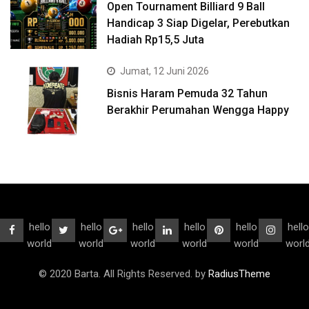
Open Tournament Billiard 9 Ball
Handicap 3 Siap Digelar, Perebutkan
Hadiah Rp15,5 Juta
Jumat, 12 Juni 2026
Bisnis Haram Pemuda 32 Tahun
Berakhir Perumahan Wengga Happy
hello
hello
hello
hello
hello
hello
world
world
world
world
world
worl
© 2020 Barta. All Rights Reserved. by
RadiusTheme