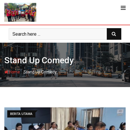
Skip
to
content
Stand Up Comedy
-
Home
Stand Up Comedy
BERITA UTAMA