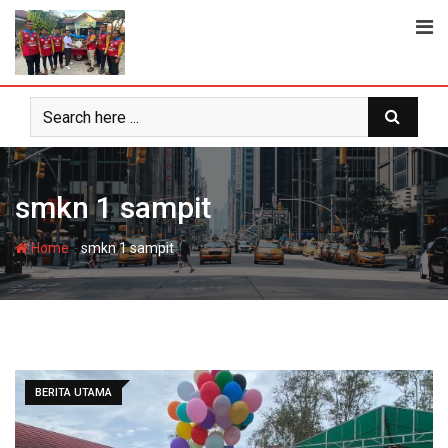
Skip
to
content
smkn 1 sampit
-
Home
smkn 1 sampit
BERITA UTAMA