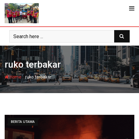
Skip
to
content
ruko terbakar
-
Home
ruko terbakar
BERITA UTAMA