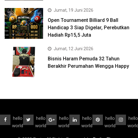
Jumat, 19 Juni 2026
Open Tournament Billiard 9 Ball
Handicap 3 Siap Digelar, Perebutkan
Hadiah Rp15,5 Juta
Jumat, 12 Juni 2026
Bisnis Haram Pemuda 32 Tahun
Berakhir Perumahan Wengga Happy
hello
hello
hello
hello
hello
hello
world
world
world
world
world
worl