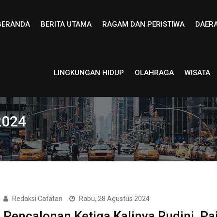
BERANDA
BERITA UTAMA
RAGAM DAN PERISTIWA
DAER
LINGKUNGAN HIDUP
OLAHRAGA
WISATA
2024
Redaksi Catatan
Rabu, 28 Agustus 2024
Pencalonan Ketiga Kalinya Rudini, Pa