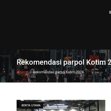
Skip
to
content
Rekomendasi parpol Kotim 
-
Home
Rekomendasi parpol Kotim 2024
BERITA UTAMA