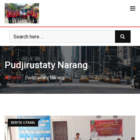
Skip
to
content
Pudjirustaty Narang
-
Home
Pudjirustaty Narang
BERITA UTAMA