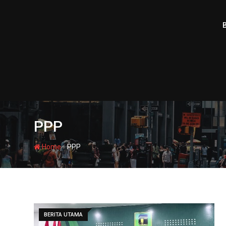
Skip
to
content
PPP
-
Home
PPP
BERITA UTAMA