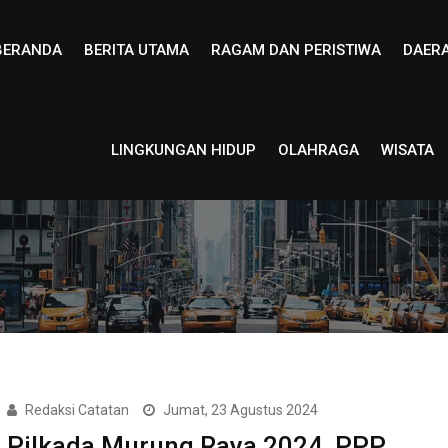
BERANDA
BERITA UTAMA
RAGAM DAN PERISTIWA
DAER
LINGKUNGAN HIDUP
OLAHRAGA
WISATA
Redaksi Catatan
Jumat, 23 Agustus 2024
Pilkada Murung Raya 2024, PPP