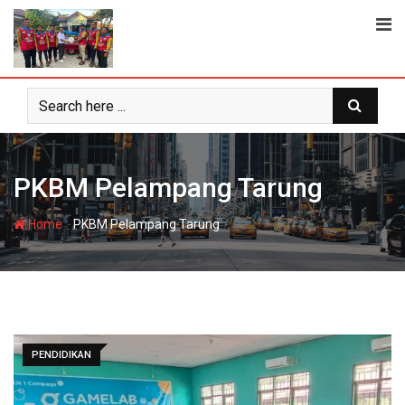
Skip
to
content
PKBM Pelampang Tarung
-
Home
PKBM Pelampang Tarung
PENDIDIKAN