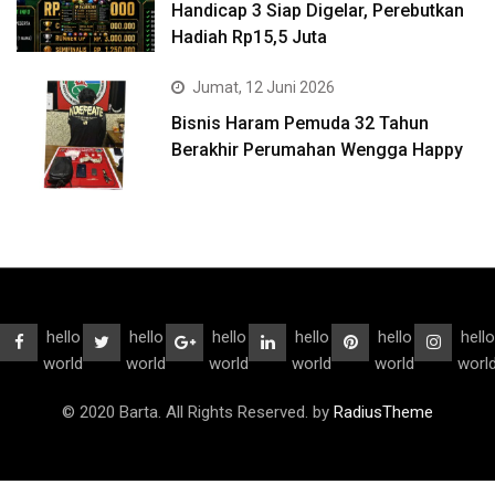
Handicap 3 Siap Digelar, Perebutkan
Hadiah Rp15,5 Juta
Jumat, 12 Juni 2026
Bisnis Haram Pemuda 32 Tahun
Berakhir Perumahan Wengga Happy
hello
hello
hello
hello
hello
hello
world
world
world
world
world
worl
© 2020 Barta. All Rights Reserved. by
RadiusTheme