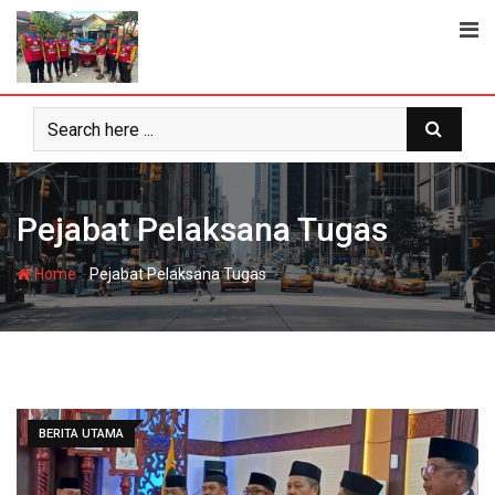
Skip
to
content
Pejabat Pelaksana Tugas
-
Home
Pejabat Pelaksana Tugas
BERITA UTAMA