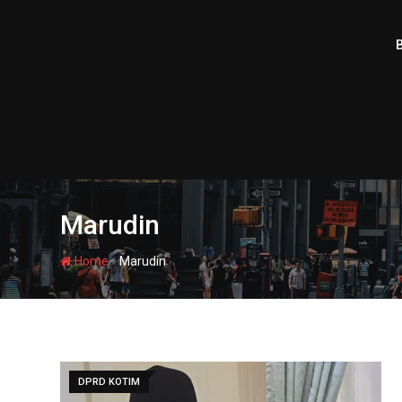
Skip
to
content
Marudin
-
Home
Marudin
DPRD KOTIM