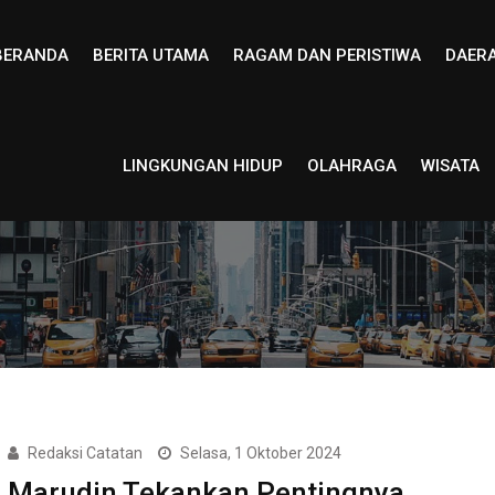
BERANDA
BERITA UTAMA
RAGAM DAN PERISTIWA
DAER
LINGKUNGAN HIDUP
OLAHRAGA
WISATA
Redaksi Catatan
Selasa, 1 Oktober 2024
Marudin Tekankan Pentingnya