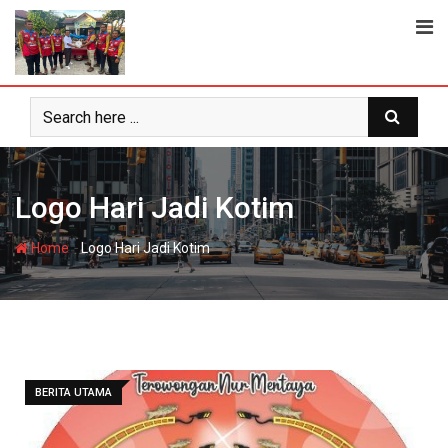
Skip
to
content
Logo Hari Jadi Kotim
-
Home
Logo Hari Jadi Kotim
BERITA UTAMA