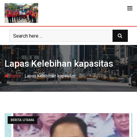
Skip
to
content
Lapas Kelebihan kapasitas
-
Home
Lapas Kelebihan kapasitas
BERITA UTAMA