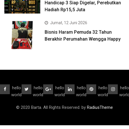
Handicap 3 Siap Digelar, Perebutkan
Hadiah Rp15,5 Juta
Jumat, 12 Juni 2026
Bisnis Haram Pemuda 32 Tahun
Berakhir Perumahan Wengga Happy
hello
hello
hello
hello
hello
hello
world
world
world
world
world
worl
© 2020 Barta. All Rights Reserved. by
RadiusTheme