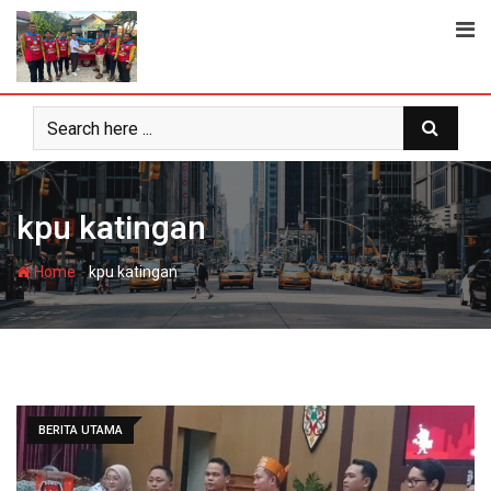
Skip
to
content
kpu katingan
-
Home
kpu katingan
BERITA UTAMA