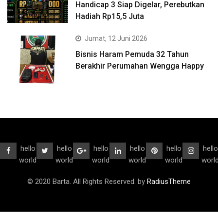
Handicap 3 Siap Digelar, Perebutkan
Hadiah Rp15,5 Juta
Jumat, 12 Juni 2026
Bisnis Haram Pemuda 32 Tahun
Berakhir Perumahan Wengga Happy
hello
hello
hello
hello
hello
hello
world
world
world
world
world
worl
© 2020 Barta. All Rights Reserved. by
RadiusTheme