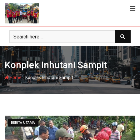
Skip
to
content
Konplek Inhutani Sampit
-
Home
Konplek Inhutani Sampit
BERITA UTAMA