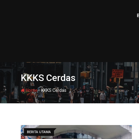
Skip
to
content
KKKS Cerdas
-
Home
KKKS Cerdas
BERITA UTAMA