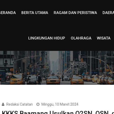
BERANDA
BERITA UTAMA
RAGAM DAN PERISTIWA
DAER
LINGKUNGAN HIDUP
OLAHRAGA
WISATA
Redaksi Catatan
Minggu, 10 Maret 2024
KKKS Baamang Usulkan O2SN, OSN, 