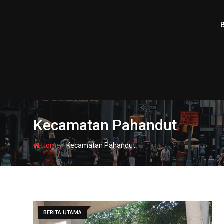
Skip
to
content
Kecamatan Pahandut
-
Home
Kecamatan Pahandut
BERITA UTAMA