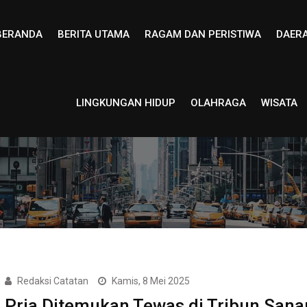
BERANDA
BERITA UTAMA
RAGAM DAN PERISTIWA
DAER
LINGKUNGAN HIDUP
OLAHRAGA
WISATA
Redaksi Catatan
Kamis, 8 Mei 2025
Pria Ditemukan Tewas di Tribun San