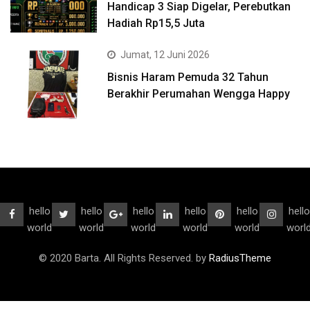
Handicap 3 Siap Digelar, Perebutkan
Hadiah Rp15,5 Juta
Jumat, 12 Juni 2026
Bisnis Haram Pemuda 32 Tahun
Berakhir Perumahan Wengga Happy
hello
hello
hello
hello
hello
hello
world
world
world
world
world
worl
© 2020 Barta. All Rights Reserved. by
RadiusTheme