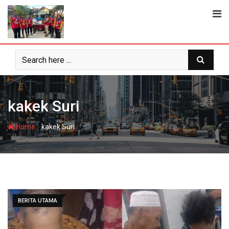
Skip
to
content
kakek Suri
-
Home
kakek Suri
BERITA UTAMA