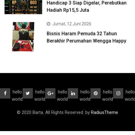
Handicap 3 Siap Digelar, Perebutkan
Hadiah Rp15,5 Juta
Jumat, 12 Juni 2026
Bisnis Haram Pemuda 32 Tahun
Berakhir Perumahan Wengga Happy
hello
hello
hello
hello
hello
hello
world
world
world
world
world
worl
© 2020 Barta. All Rights Reserved. by
RadiusTheme