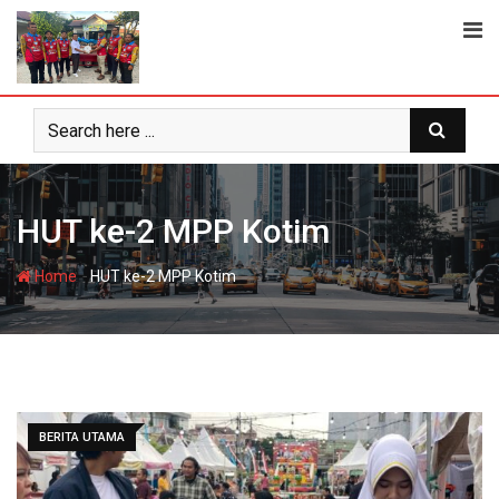
Skip
to
content
HUT ke-2 MPP Kotim
-
Home
HUT ke-2 MPP Kotim
BERITA UTAMA