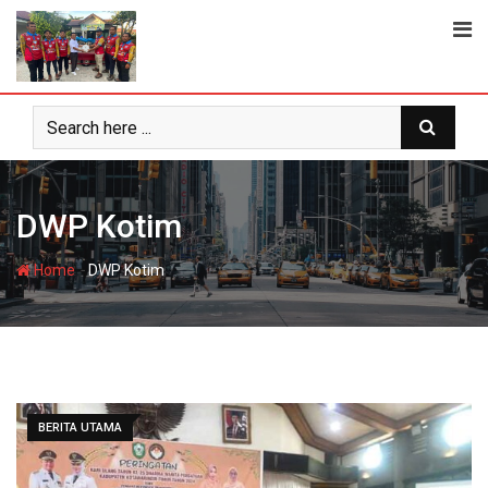
Skip
to
content
DWP Kotim
-
Home
DWP Kotim
BERITA UTAMA