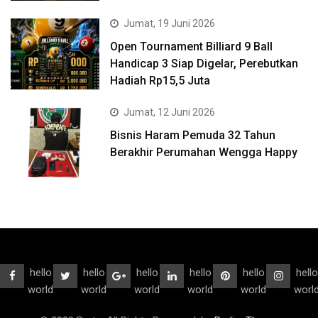
Jumat, 19 Juni 2026
Open Tournament Billiard 9 Ball
Handicap 3 Siap Digelar, Perebutkan
Hadiah Rp15,5 Juta
Jumat, 12 Juni 2026
Bisnis Haram Pemuda 32 Tahun
Berakhir Perumahan Wengga Happy
hello
hello
hello
hello
hello
hello
world
world
world
world
world
worl