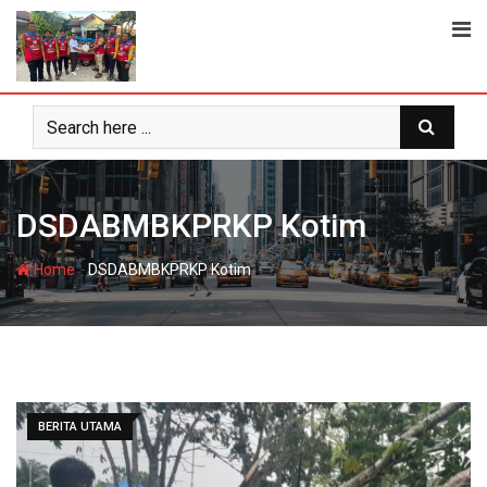
Skip
to
content
DSDABMBKPRKP Kotim
-
Home
DSDABMBKPRKP Kotim
BERITA UTAMA