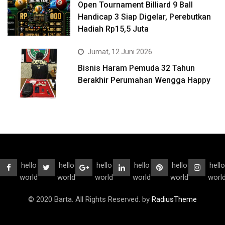
Open Tournament Billiard 9 Ball
Handicap 3 Siap Digelar, Perebutkan
Hadiah Rp15,5 Juta
Jumat, 12 Juni 2026
Bisnis Haram Pemuda 32 Tahun
Berakhir Perumahan Wengga Happy
hello
hello
hello
hello
hello
hello
world
world
world
world
world
worl
© 2020 Barta. All Rights Reserved. by
RadiusTheme