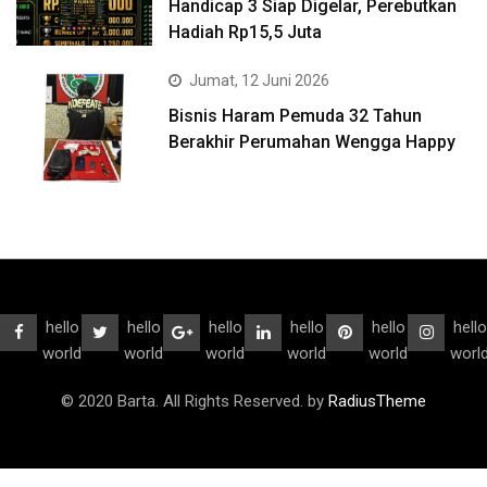
Handicap 3 Siap Digelar, Perebutkan
Hadiah Rp15,5 Juta
Jumat, 12 Juni 2026
Bisnis Haram Pemuda 32 Tahun
Berakhir Perumahan Wengga Happy
hello
hello
hello
hello
hello
hello
world
world
world
world
world
worl
© 2020 Barta. All Rights Reserved. by
RadiusTheme