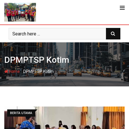
Skip
to
content
DPMPTSP Kotim
-
Home
DPMPTSP Kotim
BERITA UTAMA