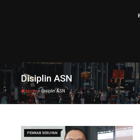
Skip
to
content
Disiplin ASN
-
Home
Disiplin ASN
PEMKAB SERUYAN