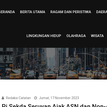
BERANDA
BERITA UTAMA
RAGAM DAN PERISTIWA
DAER
LINGKUNGAN HIDUP
OLAHRAGA
WISATA
Redaksi Catatan
Jumat, 17 November 2023
Pj Sekda Seruyan Ajak ASN dan Non