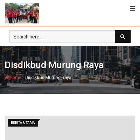
Skip
to
content
Disdikbud Murung Raya
-
Home
Disdikbud Murung Raya
BERITA UTAMA