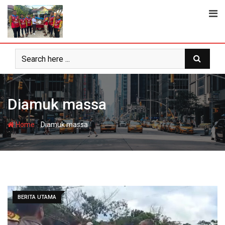
Skip
to
content
Diamuk massa
-
Home
Diamuk massa
BERITA UTAMA