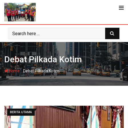
Skip
to
content
Debat Pilkada Kotim
-
Home
Debat Pilkada Kotim
BERITA UTAMA