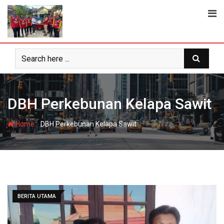
Skip
to
content
DBH Perkebunan Kelapa Sawit
-
Home
DBH Perkebunan Kelapa Sawit
BERITA UTAMA