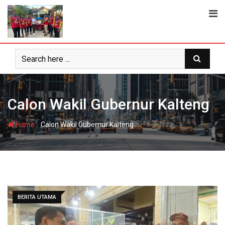
Skip
to
content
Calon Wakil Gubernur Kalteng
-
Home
Calon Wakil Gubernur Kalteng
BERITA UTAMA