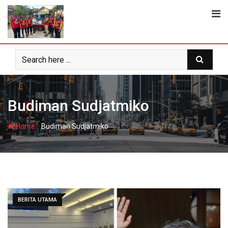
Skip
to
content
Budiman Sudjatmiko
-
Home
Budiman Sudjatmiko
BERITA UTAMA